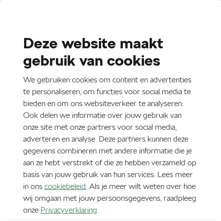
Deze website maakt
gebruik van cookies
Service Scan
We gebruiken cookies om content en advertenties
te personaliseren, om functies voor social media te
bieden en om ons websiteverkeer te analyseren.
Ook delen we informatie over jouw gebruik van
onze site met onze partners voor social media,
Op basis van je kenteken krijg je een overzicht
adverteren en analyse. Deze partners kunnen deze
gegevens combineren met andere informatie die je
van services die van toepassing zijn op jouw
aan ze hebt verstrekt of die ze hebben verzameld op
Škoda.
basis van jouw gebruik van hun services. Lees meer
in ons
cookiebeleid
. Als je meer wilt weten over hoe
wij omgaan met jouw persoonsgegevens, raadpleeg
onze
Privacyverklaring
.