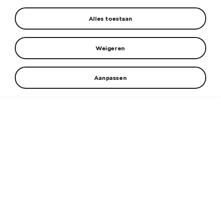
Vul je kenteken in
Alles toestaan
Weigeren
Kilometerstand (bij benadering)
Aanpassen
Check services